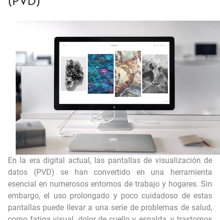
(PVD)
El impacto silencioso: Daños laborales causados por la exposición al ruido
Cómo proteger la salud mental de los trabajadores: Estrategias de prevención
Guía de medidas preventivas para riesgos eléctricos en el ambiente laboral
Curso de carretillas elevadoras en Cataluña
Optimizando la seguridad y la productividad: El uso de Equipos de Protección Individual en trabajos industriales
Principios básicos para el uso de escaleras de mano
En la era digital actual, las pantallas de visualización de
datos (PVD) se han convertido en una herramienta
esencial en numerosos entornos de trabajo y hogares. Sin
embargo, el uso prolongado y poco cuidadoso de estas
pantallas puede llevar a una serie de problemas de salud,
como fatiga visual, dolor de cuello y espalda, y trastornos